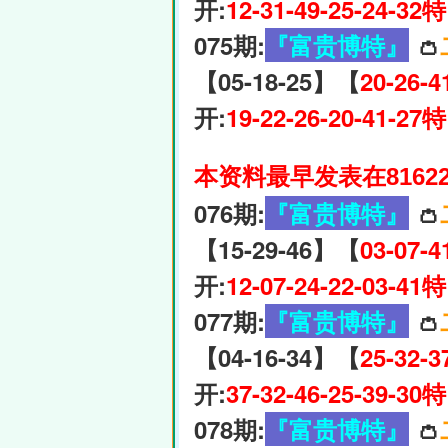
开:
12-31-49-25-24-32
075期:
『富贵博特』
👛
【05-18-25】【
20-26-4
开:
19-22-26-20-41-27
本资料最早发表在81622
076期:
『富贵博特』
👛
【15-29-46】【
03-07-4
开:
12-07-24-22-03-41
077期:
『富贵博特』
👛
【04-16-34】【
25-32-3
开:
37-32-46-25-39-30
078期:
『富贵博特』
👛