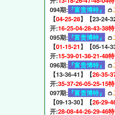
开:
13-18-26-47-48-04
094期:
『富贵博特』
👛
【
04-25-28
】【23-24-3
开:
16-25-04-28-43-38
095期:
『富贵博特』
👛
【
01-15-21
】【05-14-3
开:
15-39-01-38-21-48
096期:
『富贵博特』
👛
【13-36-41】【
26-35-3
开:
35-37-26-05-25-15
097期:
『富贵博特』
👛
【09-13-30】【
26-29-4
开:
28-08-44-26-29-46