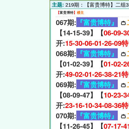
主题:
219期：【富贵博特】二组
【
富贵博特
】
楼主
067期:
『富贵博特』
👛
【14-15-39】【
06-09-3
开:
15-30-06-01-26-09
068期:
『富贵博特』
👛
【01-02-39】【
01-02-2
开:
49-02-01-26-38-21
069期:
『富贵博特』
👛
【08-09-47】【
10-23-3
开:
23-16-10-34-08-36
070期:
『富贵博特』
👛
【11-26-45】【
07-17-4