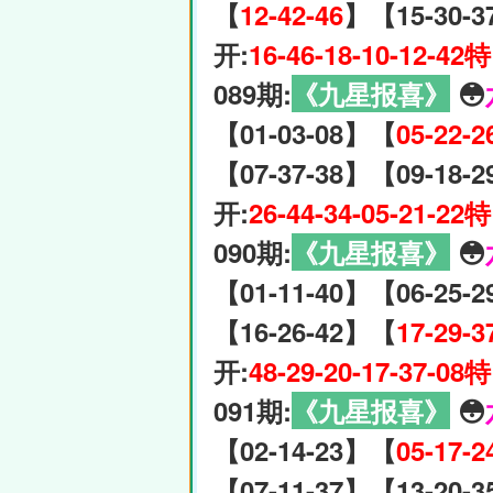
【
12-42-46
】【15-30-3
开:
16-46-18-10-12-42
089期:
《九星报喜》
😳
【01-03-08】【
05-22-2
【07-37-38】【09-18-
开:
26-44-34-05-21-22
090期:
《九星报喜》
😳
【01-11-40】【06-25-
【16-26-42】【
17-29-3
开:
48-29-20-17-37-08
091期:
《九星报喜》
😳
【02-14-23】【
05-17-2
【07-11-37】【13-20-