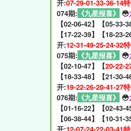
开:
07-29-01-33-36-14
074期:
《九星报喜》
😳
【02-06-42】【05-33-
【17-22-39】【18-23-
开:
12-31-49-25-24-32
075期:
《九星报喜》
😳
【02-10-47】【
20-22-2
【18-33-48】【21-30-
开:
19-22-26-20-41-27
076期:
《九星报喜》
😳
【01-16-22】【02-43-
【06-38-44】【10-31-
开:
12-07-24-22-03-41