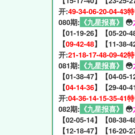
【15-17-40】【23-25-
开:
49-34-06-20-04-43
080期:
《九星报喜》
😳
【01-19-26】【05-20-
【
09-42-48
】【11-38-4
开:
21-18-17-48-09-42
081期:
《九星报喜》
😳
【01-38-47】【04-05-
【
04-14-36
】【29-40-4
开:
04-36-14-15-35-41
082期:
《九星报喜》
😳
【02-05-14】【08-38-
【12-18-47】【16-20-