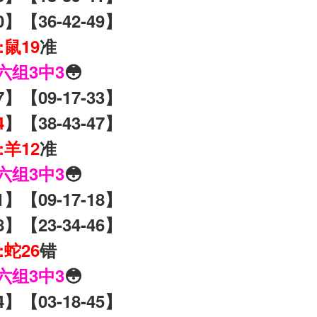
30】【36-42-49】
特:鼠19
准
六组3中3
😳
27】【09-17-33】
4
】【38-43-47】
特:羊12
准
六组3中3
😳
31】【09-17-18】
38】【23-34-46】
特:蛇26
错
六组3中3
😳
14】【03-18-45】