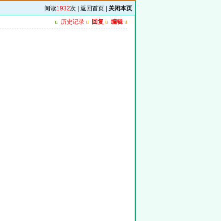
阅读
1932
次 |
返回首页
|
关闭本页
u
历史记录
u
回复
u
编辑
u