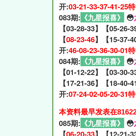
开:
03-21-33-37-41-25
083期:
《九星报喜》
😳
【03-28-33】【05-26-
【
08-23-46
】【15-37-4
开:
46-08-23-36-30-01
084期:
《九星报喜》
😳
【01-12-22】【03-30-
【17-21-36】【18-40-
开:
07-24-02-05-20-31
本资料最早发表在81622
085期:
《九星报喜》
😳
【
06-20-33
】【12-21-3