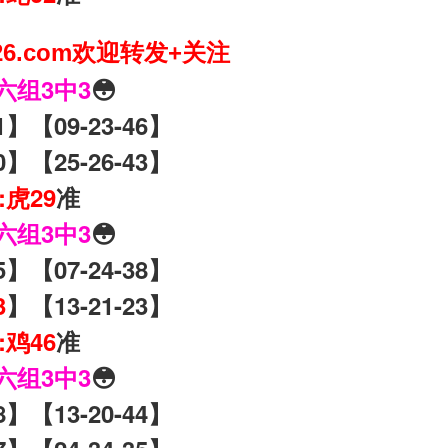
6.com欢迎转发+关注
六组3中3
😳
1】【09-23-46】
40】【25-26-43】
特:虎29
准
六组3中3
😳
45】【07-24-38】
3
】【13-21-23】
特:鸡46
准
六组3中3
😳
8】【13-20-44】