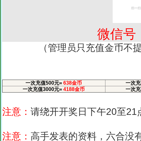
微信号：
（管理员只充值金币不提
一次充值500元=
638金币
一次充
一次充值3000元=
4188金币
一次充
注意：
请绕开开奖日下午20至2
注意：
高手发表的资料，六合没