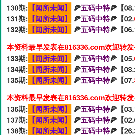
130期:
【闻所未闻】
🍕
五码中特
🍕【08.
131期:
【闻所未闻】
🍕
五码中特
🍕【02.
132期:
【闻所未闻】
🍕
五码中特
🍕【06.
本资料最早发表在816336.com欢迎转发
133期:
【闻所未闻】
🍕
五码中特
🍕【05.
134期:
【闻所未闻】
🍕
五码中特
🍕【08.
135期:
【闻所未闻】
🍕
五码中特
🍕【07.
本资料最早发表在816336.com欢迎转发
136期:
【闻所未闻】
🍕
五码中特
🍕【03.1
137期:
【闻所未闻】
🍕
五码中特
🍕【02.
138期:
【闻所未闻】
🍕
五码中特
🍕【26.3