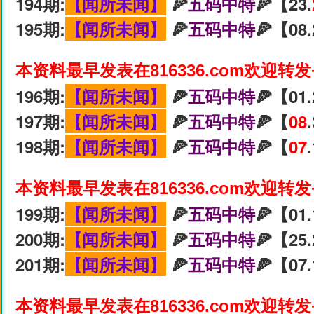
194期:
【闻所未闻】
🍕
五码中特
🍕【23.
195期:
【闻所未闻】
🍕
五码中特
🍕【08.
本资料最早发表在816336.com欢迎转发
196期:
【闻所未闻】
🍕
五码中特
🍕【01.
197期:
【闻所未闻】
🍕
五码中特
🍕【
08
198期:
【闻所未闻】
🍕
五码中特
🍕【
07
本资料最早发表在816336.com欢迎转发
199期:
【闻所未闻】
🍕
五码中特
🍕【01.
200期:
【闻所未闻】
🍕
五码中特
🍕【25.
201期:
【闻所未闻】
🍕
五码中特
🍕【07.1
本资料最早发表在816336.com欢迎转发