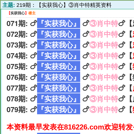
主题:
219期：【实获我心】③肖中特精英资料
【
实获我心
】
楼主
071期: 🍗
『实获我心』
🍗
③肖中特
🍗【
072期: 🍗
『实获我心』
🍗
③肖中特
🍗【
073期: 🍗
『实获我心』
🍗
③肖中特
🍗【
074期: 🍗
『实获我心』
🍗
③肖中特
🍗【
075期: 🍗
『实获我心』
🍗
③肖中特
🍗【
076期: 🍗
『实获我心』
🍗
③肖中特
🍗【
077期: 🍗
『实获我心』
🍗
③肖中特
🍗【
078期: 🍗
『实获我心』
🍗
③肖中特
🍗【
079期: 🍗
『实获我心』
🍗
③肖中特
🍗【
本资料最早发表在816226.com欢迎转发