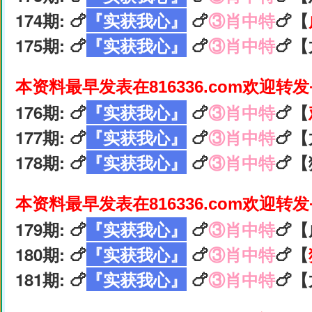
174期: 🍗
『实获我心』
🍗
③肖中特
🍗【
175期: 🍗
『实获我心』
🍗
③肖中特
🍗【
本资料最早发表在816336.com欢迎转发
176期: 🍗
『实获我心』
🍗
③肖中特
🍗【
177期: 🍗
『实获我心』
🍗
③肖中特
🍗【
178期: 🍗
『实获我心』
🍗
③肖中特
🍗【
本资料最早发表在816336.com欢迎转发
179期: 🍗
『实获我心』
🍗
③肖中特
🍗【
180期: 🍗
『实获我心』
🍗
③肖中特
🍗【
181期: 🍗
『实获我心』
🍗
③肖中特
🍗【