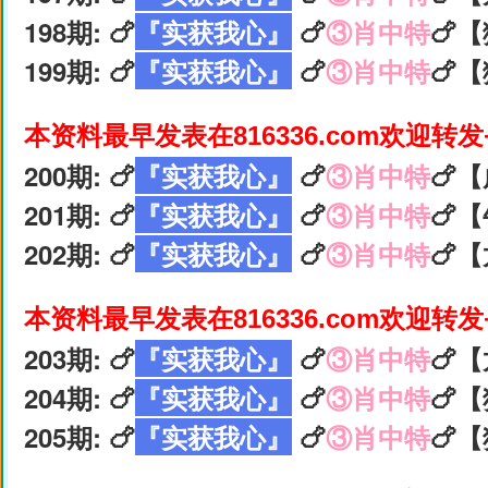
198期: 🍗
『实获我心』
🍗
③肖中特
🍗【
199期: 🍗
『实获我心』
🍗
③肖中特
🍗【
本资料最早发表在816336.com欢迎转发
200期: 🍗
『实获我心』
🍗
③肖中特
🍗【
201期: 🍗
『实获我心』
🍗
③肖中特
🍗【
202期: 🍗
『实获我心』
🍗
③肖中特
🍗【
本资料最早发表在816336.com欢迎转发
203期: 🍗
『实获我心』
🍗
③肖中特
🍗【
204期: 🍗
『实获我心』
🍗
③肖中特
🍗【
205期: 🍗
『实获我心』
🍗
③肖中特
🍗【