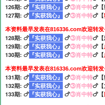
126期: 🍗
『实获我心』
🍗
③肖中特
🍗【
127期: 🍗
『实获我心』
🍗
③肖中特
🍗【
本资料最早发表在816336.com欢迎转发
128期: 🍗
『实获我心』
🍗
③肖中特
🍗【
129期: 🍗
『实获我心』
🍗
③肖中特
🍗【
130期: 🍗
『实获我心』
🍗
③肖中特
🍗【
本资料最早发表在816336.com欢迎转发
131期: 🍗
『实获我心』
🍗
③肖中特
🍗【
132期: 🍗
『实获我心』
🍗
③肖中特
🍗【
133期: 🍗
『实获我心』
🍗
③肖中特
🍗【