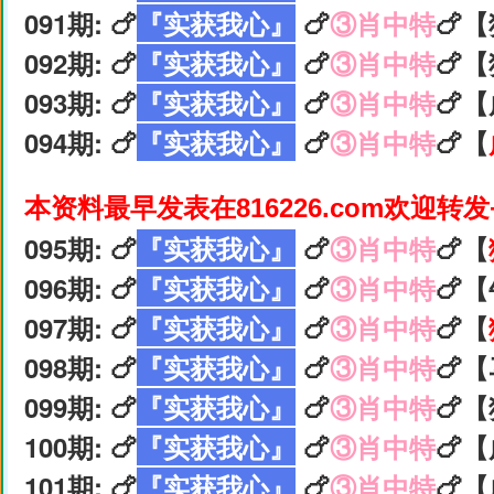
091期: 🍗
『实获我心』
🍗
③肖中特
🍗【
092期: 🍗
『实获我心』
🍗
③肖中特
🍗【
093期: 🍗
『实获我心』
🍗
③肖中特
🍗【
094期: 🍗
『实获我心』
🍗
③肖中特
🍗【
本资料最早发表在816226.com欢迎转发
095期: 🍗
『实获我心』
🍗
③肖中特
🍗【
096期: 🍗
『实获我心』
🍗
③肖中特
🍗【
097期: 🍗
『实获我心』
🍗
③肖中特
🍗【
098期: 🍗
『实获我心』
🍗
③肖中特
🍗【
099期: 🍗
『实获我心』
🍗
③肖中特
🍗【
100期: 🍗
『实获我心』
🍗
③肖中特
🍗【
101期: 🍗
『实获我心』
🍗
③肖中特
🍗【