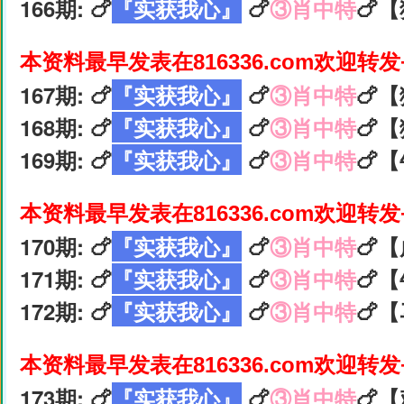
166期: 🍗
『实获我心』
🍗
③肖中特
🍗【
本资料最早发表在816336.com欢迎转发
167期: 🍗
『实获我心』
🍗
③肖中特
🍗【
168期: 🍗
『实获我心』
🍗
③肖中特
🍗【
169期: 🍗
『实获我心』
🍗
③肖中特
🍗【
本资料最早发表在816336.com欢迎转发
170期: 🍗
『实获我心』
🍗
③肖中特
🍗【
171期: 🍗
『实获我心』
🍗
③肖中特
🍗【
172期: 🍗
『实获我心』
🍗
③肖中特
🍗【
本资料最早发表在816336.com欢迎转发
173期: 🍗
『实获我心』
🍗
③肖中特
🍗【