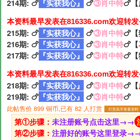
214期: 🍗
『实获我心』
🍗
③肖中特
🍗【
本资料最早发表在816336.com欢迎转发
215期: 🍗
『实获我心』
🍗
③肖中特
🍗【
216期: 🍗
『实获我心』
🍗
③肖中特
🍗【
217期: 🍗
『实获我心』
🍗
③肖中特
🍗【
本资料最早发表在816336.com欢迎转发
218期: 🍗
『实获我心』
🍗
③肖中特
🍗【
219期: 🍗
『实获我心』
🍗
③肖中特
🍗
此帖售价 899 铜币,已有 82 人打赏
第①步骤：
未注册账号点击这里→→
第②步骤：
注册好的账号这里登录→