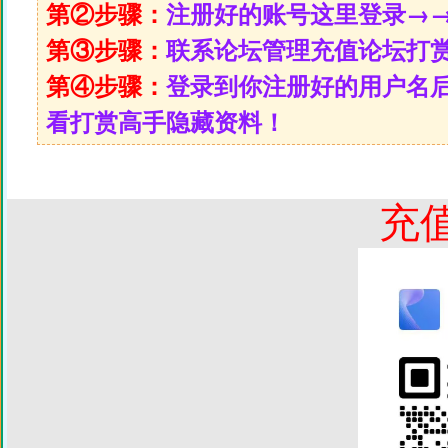
第②步骤：
注册好的账号这里登录→
第③步骤：
联系论坛管理充值论坛打
第④步骤：
登录到你注册好的用户名后
看打赏高手隐藏资料！
充