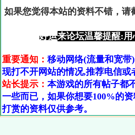
如果您觉得本站的资料不错，请
好运
来论坛温馨提醒:用心记
重要通知：
移动网络(流量和宽带
现打不开网站的情况,推荐电信或
站长提示：
本游戏的所有帖子都不
一些而已，如果你想要100%的
打赏的资料仅供参考。