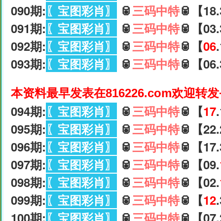
090期:
〖宝图彩肖〗
🥫
三码中特
🥫【18.
091期:
〖宝图彩肖〗
🥫
三码中特
🥫【03.
092期:
〖宝图彩肖〗
🥫
三码中特
🥫【
06
093期:
〖宝图彩肖〗
🥫
三码中特
🥫【06.
本资料最早发表在816226.com欢迎转发
094期:
〖宝图彩肖〗
🥫
三码中特
🥫【
17
095期:
〖宝图彩肖〗
🥫
三码中特
🥫【22.
096期:
〖宝图彩肖〗
🥫
三码中特
🥫【17.
097期:
〖宝图彩肖〗
🥫
三码中特
🥫【09.
098期:
〖宝图彩肖〗
🥫
三码中特
🥫【02.
099期:
〖宝图彩肖〗
🥫
三码中特
🥫【
12
100期:
〖宝图彩肖〗
🥫
三码中特
🥫【07.